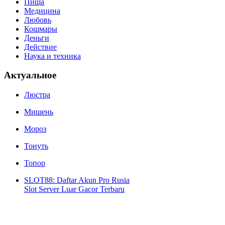
Пища
Медицина
Любовь
Кошмары
Деньги
Действие
Наука и техника
Актуальное
Люстра
Мишень
Мороз
Тонуть
Топор
SLOT88: Daftar Akun Pro Rusia
Slot Server Luar Gacor Terbaru