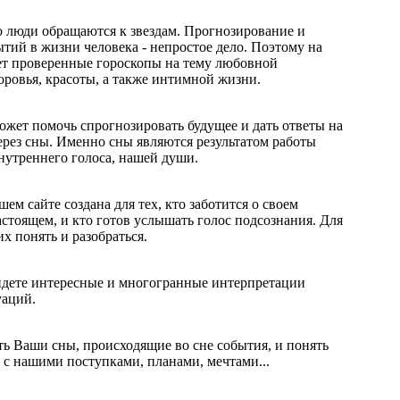
 люди обращаются к звездам. Прогнозирование и
ытий в жизни человека - непростое дело. Поэтому на
ет проверенные гороскопы на тему любовной
оровья, красоты, а также интимной жизни.
жет помочь спрогнозировать будущее и дать ответы на
рез сны. Именно сны являются результатом работы
нутреннего голоса, нашей души.
м сайте создана для тех, кто заботится о своем
астоящем, и кто готов услышать голос подсознания. Для
их понять и разобраться.
дете интересные и многогранные интерпретации
уаций.
 Ваши сны, происходящие во сне события, и понять
 с нашими поступками, планами, мечтами...