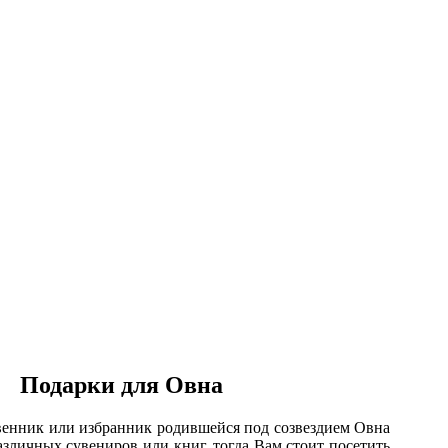
одарки для Овна
ник или избранник родившейся под созвездием Овна
азличных сувениров или книг, тогда Вам стоит посетить