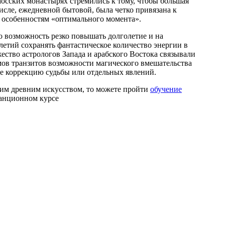
осских монастырях стремились к тому, чтобы большая
числе, ежедневной бытовой, была четко привязана к
 особенностям «оптимального момента».
о возможность резко повышать долголетие и на
етий сохранять фантастическое количество энергии в
ство астрологов Запада и арабского Востока связывали
ов транзитов возможности магического вмешательства
же коррекцию судьбы или отдельных явлений.
тим древним искусством, то можете пройти
обучение
анционном курсе