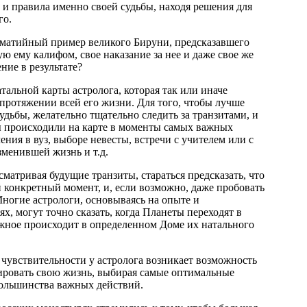
 и правила именно своей судьбы, находя решения для
го.
оматийный пример великого Бируни, предсказавшего
ю ему калифом, свое наказание за нее и даже свое же
ние в результате?
тальной карты астролога, которая так или иначе
 протяжении всей его жизни. Для того, чтобы лучше
удьбы, желательно тщательно следить за транзитами, и
ы происходили на карте в моменты самых важных
ния в вуз, выборе невесты, встречи с учителем или с
зменившей жизнь и т.д.
матривая будущие транзиты, стараться предсказать, что
 конкретный момент, и, если возможно, даже пробовать
Многие астрологи, основываясь на опыте и
, могут точно сказать, когда Планеты переходят в
ажное происходит в определенном Доме их натального
 чувствительности у астролога возникает возможность
ировать свою жизнь, выбирая самые оптимальные
ольшинства важных действий.