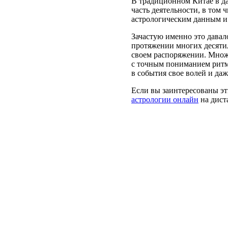
В традиционном Китае в да
часть деятельности, в том 
астрологическим данным и
Зачастую именно это давал
протяжении многих десятил
своем распоряжении. Множе
с точным пониманием ритм
в события свое волей и да
Если вы заинтересованы э
астрологии онлайн
на дист