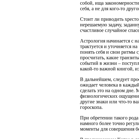
собой, ища закономерности
себя, а не для кого-то друго
Стоит ли приводить хрест
нерешаемую задачу, заданну
счастливое случайное спасе
Астрология начинается с на
трактуется и уточняется на
понять себя и свои ритмы с
просчитать, какие транзит
событий в жизни – поступле
какой-то важной книгой, и
В дальнейшем, следует прос
ожидает человека в каждый
сделать это на одном дне. 
физиологических ощущениях
другие знаки или что-то в
гороскопа.
При обретении такого рода
намного более точно регул
моменты для совершения б