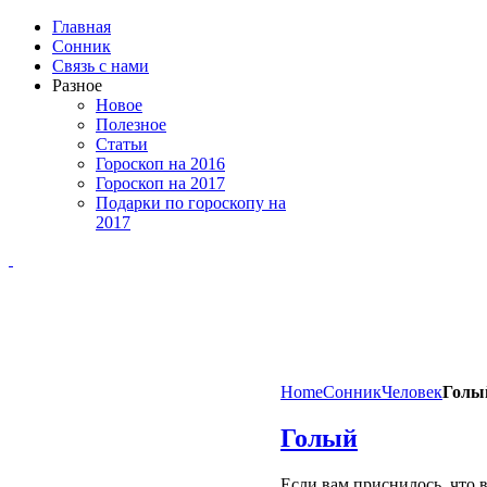
Главная
Сонник
Связь с нами
Разное
Новое
Полезное
Статьи
Гороскоп на 2016
Гороскоп на 2017
Подарки по гороскопу на
2017
Home
Сонник
Человек
Голы
Голый
Если
вам
приснилось
,
что