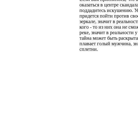
оказаться
в
центре
скандал
поддадитесь
искушению
.
У
придется
пойти
против
сво
зеркале
,
значит
в
реальност
кого
-
то
из
них
она
не
смо
реке
,
значит
в
реальности
у
тайна
может
быть
раскрыта
плавает
голый
мужчина
,
зн
сплетни
.