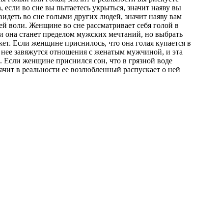
а
,
если
во
сне
вы
пытаетесь
укрыться
,
значит
наяву
вы
видеть
во
сне
голыми
других
людей
,
значит
наяву
вам
ей
воли
.
Женщине
во
сне
рассматривает
себя
голой
в
и
она
станет
пределом
мужских
мечтаний
,
но
выбрать
жет
.
Если
женщине
приснилось
,
что
она
голая
купается
в
нее
завяжутся
отношения
с
женатым
мужчиной
,
и
эта
.
Если
женщине
приснился
сон
,
что
в
грязной
воде
ачит
в
реальности
ее
возлюбленный
распускает
о
ней