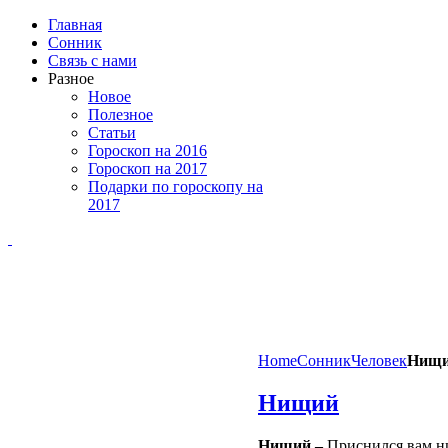
Главная
Сонник
Связь с нами
Разное
Новое
Полезное
Статьи
Гороскоп на 2016
Гороскоп на 2017
Подарки по гороскопу на
2017
Home
Сонник
Человек
Нищ
Нищий
Нищий –
Приснился вам ни