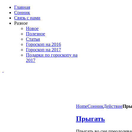
Главная
Сонник
Связь с нами
Разное
Новое
Полезное
Статьи
Гороскоп на 2016
Гороскоп на 2017
Подарки по гороскопу на
2017
Home
Сонник
Действие
Пры
Прыгать
Прыгать во сне преодолевая