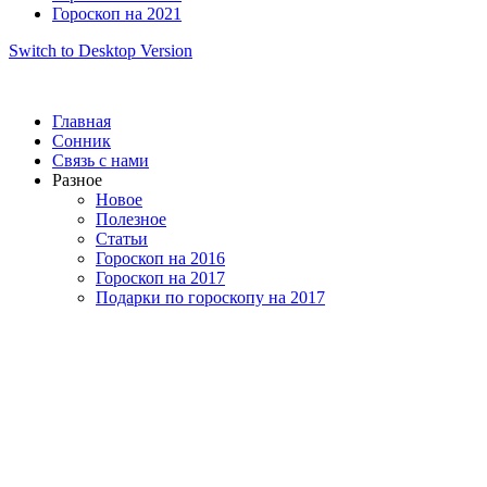
Гороскоп на 2021
Switch to Desktop Version
Главная
Сонник
Связь с нами
Разное
Новое
Полезное
Статьи
Гороскоп на 2016
Гороскоп на 2017
Подарки по гороскопу на 2017