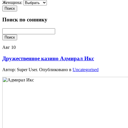
Женщина:
Поиск
Поиск по соннику
Поиск
Авг
10
Дружественное казино Адмирал Икс
Автор: Super User. Опубликовано в
Uncategorised