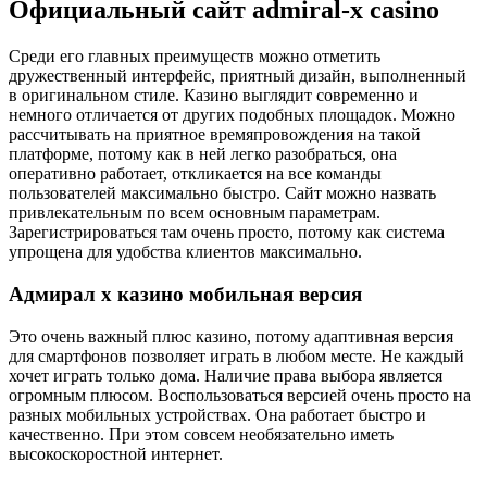
Официальный сайт admiral-x casino
Среди его главных преимуществ можно отметить
дружественный интерфейс, приятный дизайн, выполненный
в оригинальном стиле. Казино выглядит современно и
немного отличается от других подобных площадок. Можно
рассчитывать на приятное времяпровождения на такой
платформе, потому как в ней легко разобраться, она
оперативно работает, откликается на все команды
пользователей максимально быстро. Сайт можно назвать
привлекательным по всем основным параметрам.
Зарегистрироваться там очень просто, потому как система
упрощена для удобства клиентов максимально.
Адмирал x казино мобильная версия
Это очень важный плюс казино, потому адаптивная версия
для смартфонов позволяет играть в любом месте. Не каждый
хочет играть только дома. Наличие права выбора является
огромным плюсом. Воспользоваться версией очень просто на
разных мобильных устройствах. Она работает быстро и
качественно. При этом совсем необязательно иметь
высокоскоростной интернет.