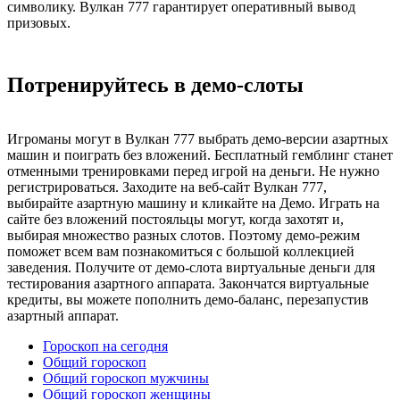
символику. Вулкан 777 гарантирует оперативный вывод
призовых.
Потренируйтесь в демо-слоты
Игроманы могут в Вулкан 777 выбрать демо-версии азартных
машин и поиграть без вложений. Бесплатный гемблинг станет
отменными тренировками перед игрой на деньги. Не нужно
регистрироваться. Заходите на веб-сайт Вулкан 777,
выбирайте азартную машину и кликайте на Демо. Играть на
сайте без вложений постояльцы могут, когда захотят и,
выбирая множество разных слотов. Поэтому демо-режим
поможет всем вам познакомиться с большой коллекцией
заведения. Получите от демо-слота виртуальные деньги для
тестирования азартного аппарата. Закончатся виртуальные
кредиты, вы можете пополнить демо-баланс, перезапустив
азартный аппарат.
Гороскоп на сегодня
Общий гороскоп
Общий гороскоп мужчины
Общий гороскоп женщины