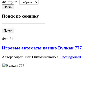
Женщина:
Поиск
Поиск по соннику
Поиск
Фев
21
Игровые автоматы казино Вулкан 777
Автор: Super User. Опубликовано в
Uncategorised