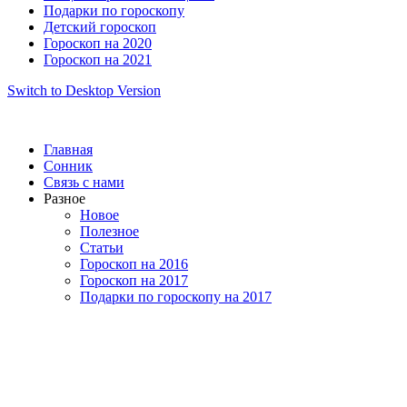
Подарки по гороскопу
Детский гороскоп
Гороскоп на 2020
Гороскоп на 2021
Switch to Desktop Version
Главная
Сонник
Связь с нами
Разное
Новое
Полезное
Статьи
Гороскоп на 2016
Гороскоп на 2017
Подарки по гороскопу на 2017