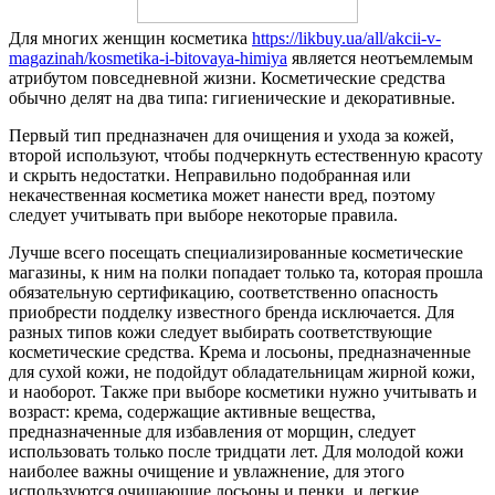
Для многих женщин косметика
https://likbuy.ua/all/akcii-v-
magazinah/kosmetika-i-bitovaya-himiya
является неотъемлемым
атрибутом повседневной жизни. Косметические средства
обычно делят на два типа: гигиенические и декоративные.
Первый тип предназначен для очищения и ухода за кожей,
второй используют, чтобы подчеркнуть естественную красоту
и скрыть недостатки. Неправильно подобранная или
некачественная косметика может нанести вред, поэтому
следует учитывать при выборе некоторые правила.
Лучше всего посещать специализированные косметические
магазины, к ним на полки попадает только та, которая прошла
обязательную сертификацию, соответственно опасность
приобрести подделку известного бренда исключается. Для
разных типов кожи следует выбирать соответствующие
косметические средства. Крема и лосьоны, предназначенные
для сухой кожи, не подойдут обладательницам жирной кожи,
и наоборот. Также при выборе косметики нужно учитывать и
возраст: крема, содержащие активные вещества,
предназначенные для избавления от морщин, следует
использовать только после тридцати лет. Для молодой кожи
наиболее важны очищение и увлажнение, для этого
используются очищающие лосьоны и пенки, и легкие