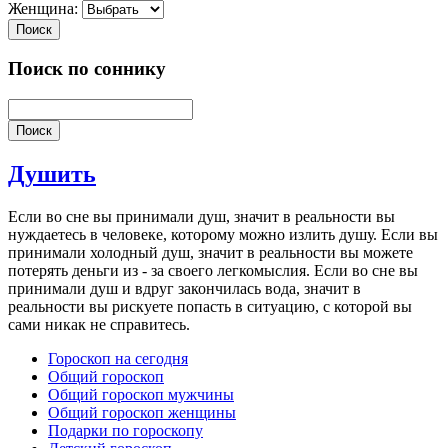
Женщина:
Поиск
Поиск по соннику
Поиск
Душить
Если
во
сне
вы
принимали
душ
,
значит
в
реальности
вы
нуждаетесь
в
человеке
,
которому
можно
излить
душу
.
Если
вы
принимали
холодный
душ
,
значит
в
реальности
вы
можете
потерять
деньги
из
-
за
своего
легкомыслия
.
Если
во
сне
вы
принимали
душ
и
вдруг
закончилась
вода
,
значит
в
реальности
вы
рискуете
попасть
в
ситуацию
,
с
которой
вы
сами
никак
не
справитесь
.
Гороскоп на сегодня
Общий гороскоп
Общий гороскоп мужчины
Общий гороскоп женщины
Подарки по гороскопу