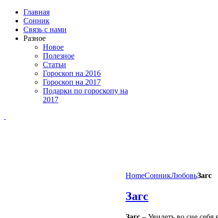
Главная
Сонник
Связь с нами
Разное
Новое
Полезное
Статьи
Гороскоп на 2016
Гороскоп на 2017
Подарки по гороскопу на
2017
Home
Сонник
Любовь
Загс
Загс
Загс –
Увидеть во сне себя 