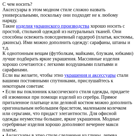
С чем носить?
Аксессуары в этом модном стиле сложно назвать
универсальными, поскольку они подходят не к любому
наряду.
Такие
изделия украинского производства
хорошо носить с
простой, стильной одеждой из натуральных тканей. Они
способны освежить повседневный гардероб (платья, костюмы,
джинсы). Ими можно дополнить одежду: сарафаны, штаны и
т.д.
К однотонным вещам (футболкам, майками, блузкам, юбками)
лучше подбирать яркие украшения. Массивные изделия
хорошо сочетаются с легкими воздушными платьями и
сарафанами.
Если вы желаете, чтобы этно
украшения и аксессуары
стали
вашими постоянными спутниками, прислушайтесь к
некоторым советам:
• Если вы поклонник классического стиля одежды, придаете
ей изюминки при помощи изделий из серебра. Прямое
приталенное платьице или деловой костюм можно дополнить
оригинальным небольшим браслетом, маленьким колечком
или серьгами, что придаст элегантности. Для офисной
одежды неуместны большие, яркие украшения. Модные
серебряные изделия хорошо дополняют вечернее макси
платье.
• Аксессуары в этно стиле сделанные из глины, дерева,