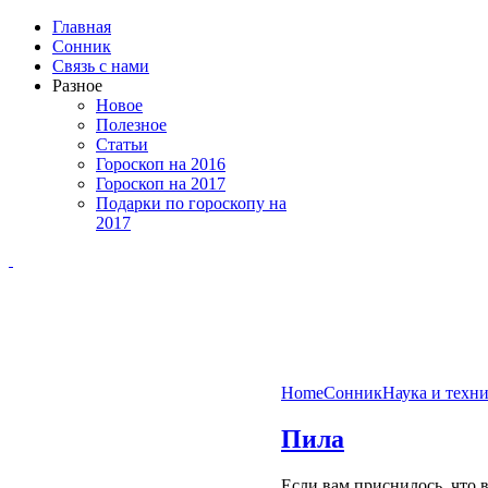
Главная
Сонник
Связь с нами
Разное
Новое
Полезное
Статьи
Гороскоп на 2016
Гороскоп на 2017
Подарки по гороскопу на
2017
Home
Сонник
Наука и техн
Пила
Если вам приснилось, что в