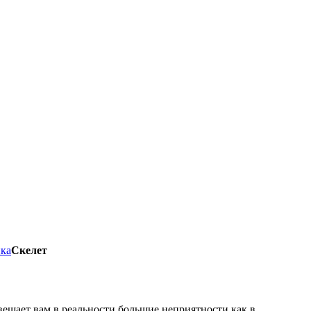
ика
Скелет
двещает вам в реальности большие неприятности как в