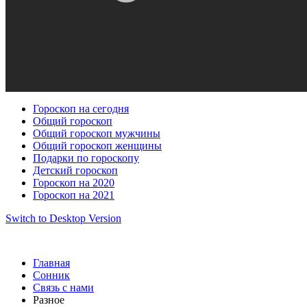
Гороскоп на сегодня
Общий гороскоп
Общий гороскоп мужчины
Общий гороскоп женщины
Подарки по гороскопу
Детский гороскоп
Гороскоп на 2020
Гороскоп на 2021
Switch to Desktop Version
Главная
Сонник
Связь с нами
Разное