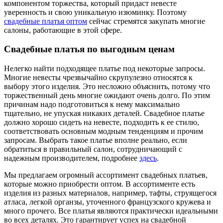
компонентом торжества, который придаст невесте
уверенность и свою уникальную изюминку. Поэтому
свадебные платья оптом
сейчас стремятся закупать многие
салоны, работающие в этой сфере.
Свадебные платья по выгодным ценам
Нелегко найти подходящее платье под некоторые запросы.
Многие невесты чрезвычайно скрупулезно относятся к
выбору этого изделия. Это несложно объяснить, потому что
торжественный день многие ожидают очень долго. По этим
причинам надо подготовиться к нему максимально
тщательно, не упуская никаких деталей. Свадебное платье
должно хорошо сидеть на невесте, подходить к ее стилю,
соответствовать основным модным тенденциям и прочим
запросам. Выбрать такое платье вполне реально, если
обратиться в правильный салон, сотрудничающий с
надежным производителем, подробнее
здесь
.
Мы предлагаем огромный ассортимент свадебных платьев,
которые можно приобрести оптом. В ассортименте есть
изделия из разных материалов, например, тафты, струящегося
атласа, легкой органзы, уточенного французского кружева и
много прочего. Все платья являются практически идеальными
во всех деталях. Это гарантирует успех на свадебной