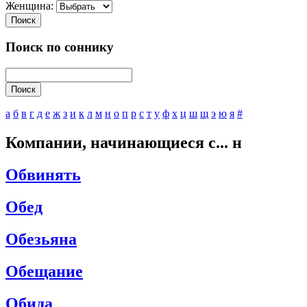
Женщина:
Поиск
Поиск по соннику
Поиск
а
б
в
г
д
е
ж
з
и
к
л
м
н
о
п
р
с
т
у
ф
х
ц
ш
щ
э
ю
я
#
Компании, начинающиеся с... н
Обвинять
Обед
Обезьяна
Обещание
Обида