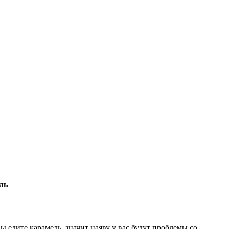
ль
ы едите карамель, значит наяву у вас будут проблемы со