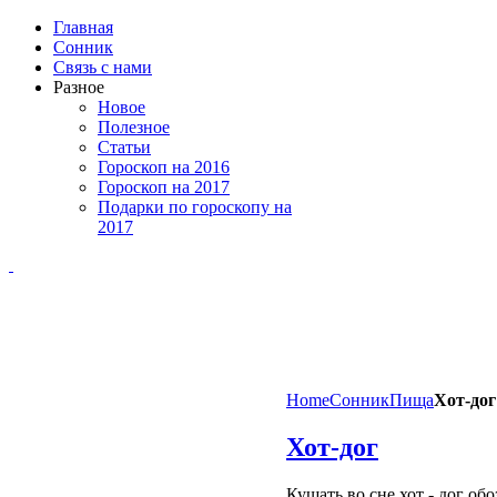
Главная
Сонник
Связь с нами
Разное
Новое
Полезное
Статьи
Гороскоп на 2016
Гороскоп на 2017
Подарки по гороскопу на
2017
Home
Сонник
Пища
Хот-дог
Хот-дог
Кушать во сне хот - дог об