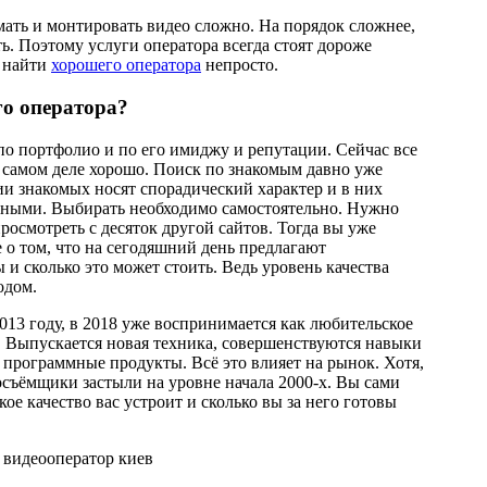
ать и монтировать видео сложно. На порядок сложнее,
ь. Поэтому услуги оператора всегда стоят дороже
, найти
хорошего оператора
непросто.
о оператора?
о портфолио и по его имиджу и репутации. Сейчас все
а самом деле хорошо. Поиск по знакомым давно уже
ии знакомых носят спорадический характер и в них
енными. Выбирать необходимо самостоятельно. Нужно
росмотреть с десяток другой сайтов. Тогда вы уже
е о том, что на сегодяшний день предлагают
и сколько это может стоить. Ведь уровень качества
одом.
013 году, в 2018 уже воспринимается как любительское
. Выпускается новая техника, совершенствуются навыки
 программные продукты. Всё это влияет на рынок. Хотя,
съёмщики застыли на уровне начала 2000-х. Вы сами
кое качество вас устроит и сколько вы за него готовы