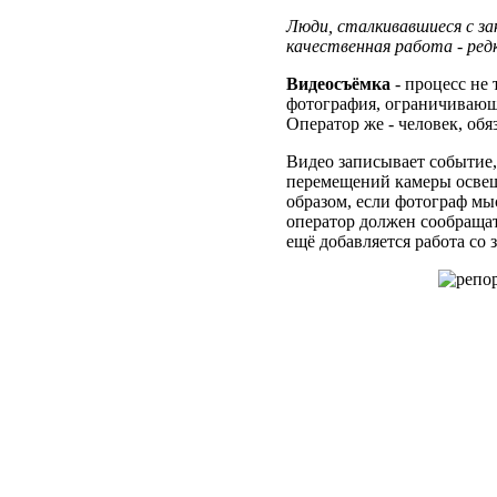
Люди, сталкивавшиеся с за
качественная работа - ред
Видеосъёмка
- процесс не 
фотография, ограничивающ
Оператор же - человек, об
Видео записывает событие,
перемещений камеры освещ
образом, если фотограф мыс
оператор должен сообращат
ещё добавляется работа со 