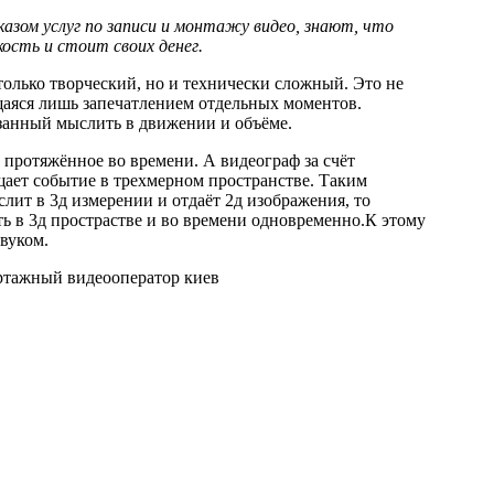
казом услуг по записи и монтажу видео, знают, что
кость и стоит своих денег.
только творческий, но и технически сложный. Это не
аяся лишь запечатлением отдельных моментов.
язанный мыслить в движении и объёме.
 протяжённое во времени. А видеограф за счёт
ает событие в трехмерном пространстве. Таким
лит в 3д измерении и отдаёт 2д изображения, то
ь в 3д прострастве и во времени одновременно.К этому
звуком.