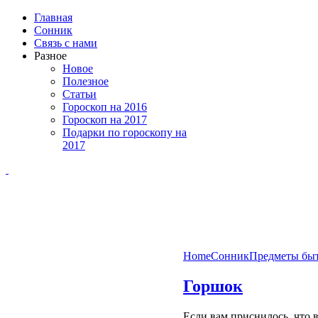
Главная
Сонник
Связь с нами
Разное
Новое
Полезное
Статьи
Гороскоп на 2016
Гороскоп на 2017
Подарки по гороскопу на
2017
Home
Сонник
Предметы бы
Горшок
Если
вам
приснилось
,
что