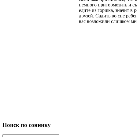
немного
притормозить
и
съ
едите
из
горшка
,
значит
в
р
друзей
.
Садить
во
сне
ребе
вас
возложили
слишком
мн
Поиск по соннику