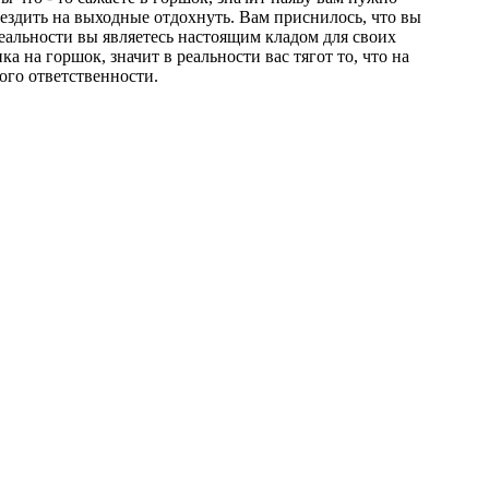
ездить
на
выходные
отдохнуть
.
Вам
приснилось
,
что
вы
еальности
вы
являетесь
настоящим
кладом
для
своих
нка
на
горшок
,
значит
в
реальности
вас
тягот
то
,
что
на
ого
ответственности
.