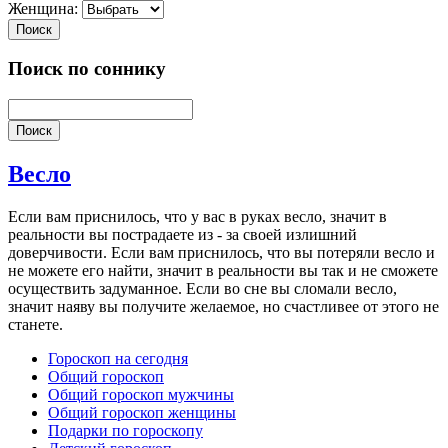
Женщина:
Поиск
Поиск по соннику
Поиск
Весло
Если
вам
приснилось
,
что
у
вас
в
руках
весло
,
значит
в
реальности
вы
пострадаете
из
-
за
своей
излишний
доверчивости
.
Если
вам
приснилось
,
что
вы
потеряли
весло
и
не
можете
его
найти
,
значит
в
реальности
вы
так
и
не
сможете
осуществить
задуманное
.
Если
во
сне
вы
сломали
весло
,
значит
наяву
вы
получите
желаемое
,
но
счастливее
от
этого
не
станете
.
Гороскоп на сегодня
Общий гороскоп
Общий гороскоп мужчины
Общий гороскоп женщины
Подарки по гороскопу