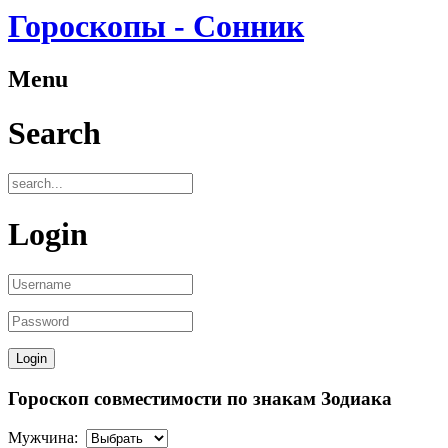
Гороскопы - Сонник
Menu
Search
Login
Гороскоп совместимости по знакам Зодиака
Мужчина: