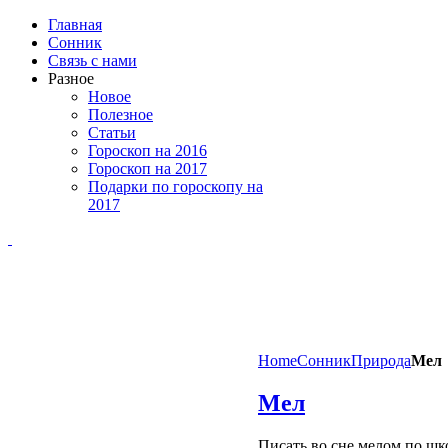
Главная
Сонник
Связь с нами
Разное
Новое
Полезное
Статьи
Гороскоп на 2016
Гороскоп на 2017
Подарки по гороскопу на
2017
Home
Сонник
Природа
Мел
Мел
Писать во сне мелом по шко