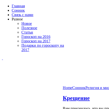
Главная
Сонник
Связь с нами
Разное
Новое
Полезное
Статьи
Гороскоп на 2016
Гороскоп на 2017
Подарки по гороскопу на
2017
Home
Сонник
Религия и ми
Крещение
Вам приснилось, что вы пр